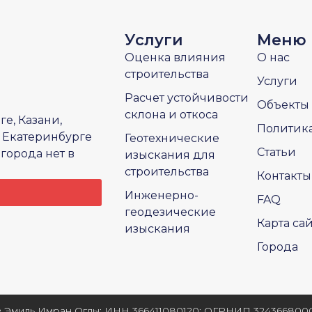
Услуги
Меню
Оценка влияния
О нас
строительства
Услуги
Расчет устойчивости
Объекты
склона и откоса
е, Казани,
Политик
 Екатеринбурге
Геотехнические
Статьи
города нет в
изыскания для
строительства
Контакты
Инженерно-
FAQ
геодезические
Карта са
изыскания
Города
 Эмиль Имран Оглы; ИНН 366411080120; ОГРНИП 324366800