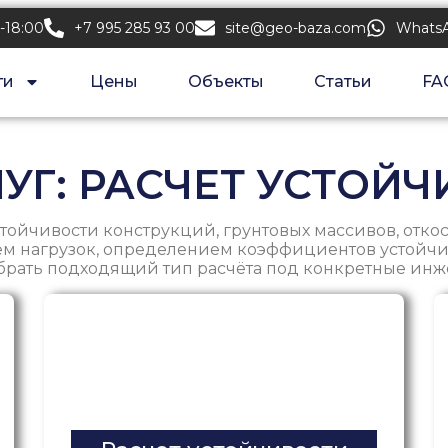
-18:00
+7 995 285 93 00
site@geo-baza.com
Whats
ги
Цены
Объекты
Статьи
FA
ЛУГ: РАСЧЕТ УСТОЙ
стойчивости конструкций, грунтовых массивов, откос
ем нагрузок, определением коэффициентов устойч
ыбрать подходящий тип расчёта под конкретные ин