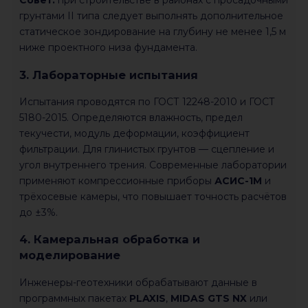
Совет:
при строительстве в районах с просадочными
грунтами II типа следует выполнять дополнительное
статическое зондирование на глубину не менее 1,5 м
ниже проектного низа фундамента.
3. Лабораторные испытания
Испытания проводятся по ГОСТ 12248-2010 и ГОСТ
5180-2015. Определяются влажность, предел
текучести, модуль деформации, коэффициент
фильтрации. Для глинистых грунтов — сцепление и
угол внутреннего трения. Современные лаборатории
применяют компрессионные приборы
АСИС-1М
и
трёхосевые камеры, что повышает точность расчётов
до ±3%.
4. Камеральная обработка и
моделирование
Инженеры-геотехники обрабатывают данные в
программных пакетах
PLAXIS
,
MIDAS GTS NX
или