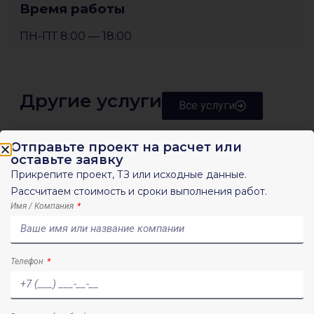
Время работы
ПН-ПТ 8:00 — 18:00
Другие услуги
Все услуги
Отправьте проект на расчет или
Все
оставьте заявку
Прикрепите проект, ТЗ или исходные данные.
Рассчитаем стоимость и сроки выполнения работ.
Имя / Компания
Телефон
Геотехническое обоснование в
плотной застройке