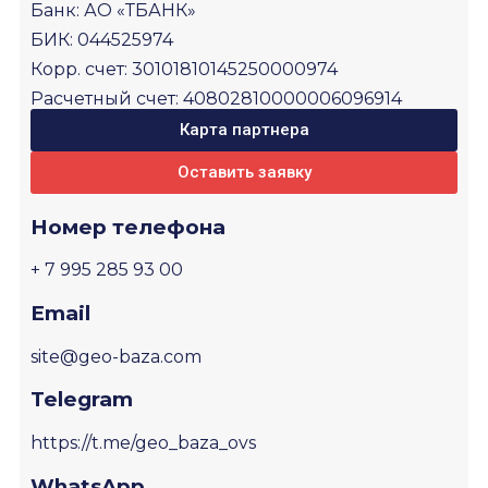
Вложения (необяз.)
Банк: АО «ТБАНК»
БИК: 044525974
Корр. счет: 30101810145250000974
согласие с
политикой
обработки персональных
Расчетный счет: 40802810000006096914
данных
Карта партнера
Отправить
Оставить заявку
или свяжитесь с нами удобным вам способом
Номер телефона
+ 7 995 285 93 00
Email
site@geo-baza.com
Telegram
https://t.me/geo_baza_ovs
WhatsApp