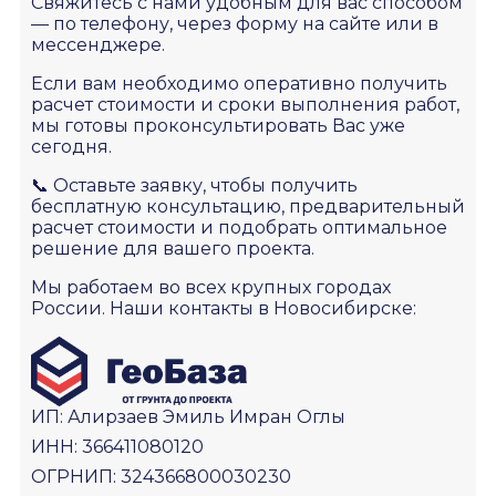
Свяжитесь с нами удобным для вас способом
— по телефону, через форму на сайте или в
мессенджере.
Если вам необходимо оперативно получить
расчет стоимости и сроки выполнения работ,
мы готовы проконсультировать Вас уже
сегодня.
📞 Оставьте заявку, чтобы получить
бесплатную консультацию, предварительный
расчет стоимости и подобрать оптимальное
Отправьте проект на расчет или
решение для вашего проекта.
оставьте заявку
Прикрепите проект, ТЗ или исходные данные.
Мы работаем во всех крупных городах
Рассчитаем стоимость и сроки выполнения работ.
России. Наши контакты в Новосибирске:
Имя / Компания
Телефон
ИП: Алирзаев Эмиль Имран Оглы
ИНН: 366411080120
ОГРНИП: 324366800030230